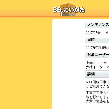
メンテナン
2017/07/0
日時
2017年7月4日
対象ユーザ
上赤谷・中々
弊社インター
詳細
NTT回線工事
がご利用でき
工事完了後もイ
絡お願いしま
大変ご迷惑を