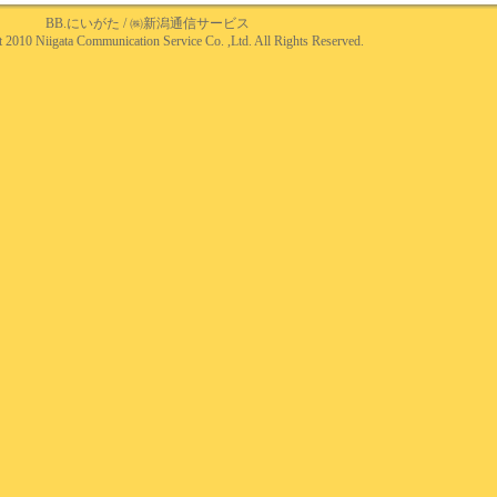
BB.にいがた
/
㈱新潟通信サービス
 2010 Niigata Communication Service Co. ,Ltd. All Rights Reserved.