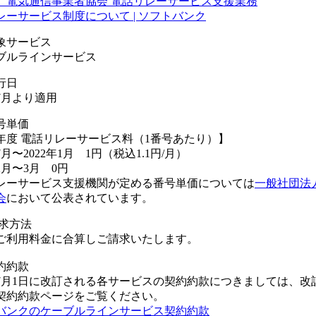
）電気通信事業者協会 電話リレーサービス支援業務
レーサービス制度について | ソフトバンク
象サービス
ブルラインサービス
行日
年7月より適用
号単価
21年度 電話リレーサービス料（1番号あたり）】
年7月〜2022年1月 1円（税込1.1円/月）
年2月〜3月 0円
レーサービス支援機関が定める番号単価については
一般社団法
会
において公表されています。
請求方法
ご利用料金に合算しご請求いたします。
約約款
1年7月1日に改訂される各サービスの契約約款につきましては、
契約約款ページをご覧ください。
バンクのケーブルラインサービス契約約款