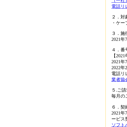
（一社
電話リ
２．対
・ケー
３．施
2021
４．番
【20
2021
2022
電話リ
業者協
５.ご
毎月の
６．契
202
ービス
ソフト