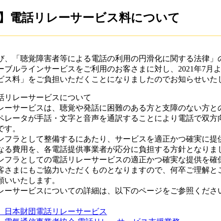
】電話リレーサービス料について
び、「聴覚障害者等による電話の利用の円滑化に関する法律」
ーブルラインサービスをご利用のお客さまに対し、2021年7月
ビス料」をご負担いただくことになりましたのでお知らせいた
話リレーサービスについて
レーサービスは、聴覚や発話に困難のある方と支障のない方と
ペレータが手話・文字と音声を通訳することにより電話で双方
です。
ンフラとして整備するにあたり、サービスを適正かつ確実に提
なる費用を、各電話提供事業者が応分に負担する方針となりま
ンフラとしての電話リレーサービスの適正かつ確実な提供を確
客さまにもご協力いただくものとなりますので、何卒ご理解と
願いいたします。
レーサービスについての詳細は、以下のページをご参照くださ
）日本財団電話リレーサービス