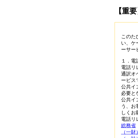
【重要
このた
い、ケ
ーサー
１．電
電話リ
通訳オ
ービス
公共イ
必要と
公共イ
う、お
しくお
電話リ
総務省
（一財