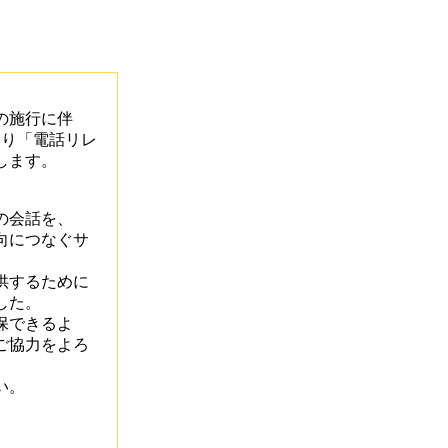
の施行に伴
より「電話リレ
します。
の会話を、
向につなぐサ
供するために
した。
保できるよ
ご協力をよろ
い。