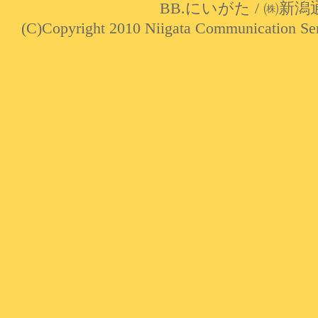
BB.にいがた
/
㈱新潟
(C)Copyright 2010 Niigata Communication Serv